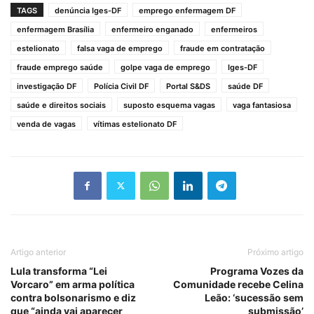
TAGS
denúncia Iges-DF
emprego enfermagem DF
enfermagem Brasília
enfermeiro enganado
enfermeiros
estelionato
falsa vaga de emprego
fraude em contratação
fraude emprego saúde
golpe vaga de emprego
Iges-DF
investigação DF
Polícia Civil DF
Portal S&DS
saúde DF
saúde e direitos sociais
suposto esquema vagas
vaga fantasiosa
venda de vagas
vítimas estelionato DF
Artigo anterior
Próximo artigo
Lula transforma “Lei
Programa Vozes da
Vorcaro” em arma política
Comunidade recebe Celina
contra bolsonarismo e diz
Leão: ‘sucessão sem
que “ainda vai aparecer
submissão’