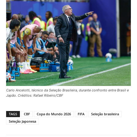
Carlo Ancelotti, técnico da Seleção Brasileira, durante confronto entre Brasil e
Japão. Créditos: Rafael Ribeiro/CBF
TAGS
CBF
Copa do Mundo 2026
FIFA
Seleção brasileira
Seleção Japonesa