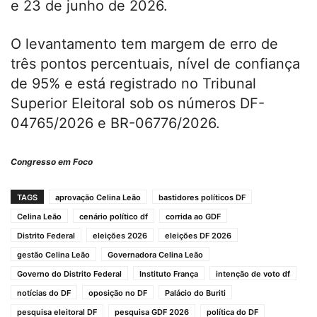
e 23 de junho de 2026.
O levantamento tem margem de erro de
três pontos percentuais, nível de confiança
de 95% e está registrado no Tribunal
Superior Eleitoral sob os números DF-
04765/2026 e BR-06776/2026.
Congresso em Foco
TAGS
aprovação Celina Leão
bastidores políticos DF
Celina Leão
cenário político df
corrida ao GDF
Distrito Federal
eleições 2026
eleições DF 2026
gestão Celina Leão
Governadora Celina Leão
Governo do Distrito Federal
Instituto França
intenção de voto df
notícias do DF
oposição no DF
Palácio do Buriti
pesquisa eleitoral DF
pesquisa GDF 2026
política do DF