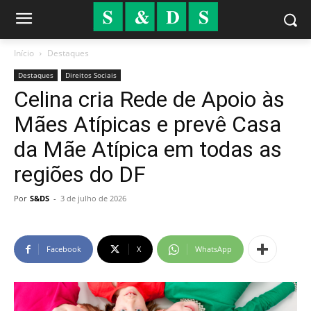
Início
Destaques
Destaques
Direitos Sociais
Celina cria Rede de Apoio às
Mães Atípicas e prevê Casa
da Mãe Atípica em todas as
regiões do DF
Por
S&DS
-
3 de julho de 2026
Facebook
X
WhatsApp