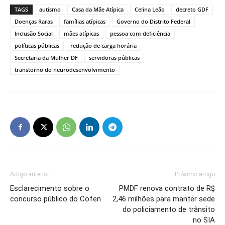
TAGS
autismo
Casa da Mãe Atípica
Celina Leão
decreto GDF
Doenças Raras
famílias atípicas
Governo do Distrito Federal
Inclusão Social
mães atípicas
pessoa com deficiência
políticas públicas
redução de carga horária
Secretaria da Mulher DF
servidoras públicas
transtorno do neurodesenvolvimento
Artigo anterior
Próximo artigo
Esclarecimento sobre o
PMDF renova contrato de R$
concurso público do Cofen
2,46 milhões para manter sede
do policiamento de trânsito
no SIA