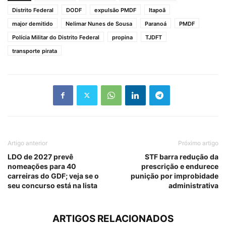
Distrito Federal
DODF
expulsão PMDF
Itapoã
major demitido
Nelimar Nunes de Sousa
Paranoá
PMDF
Polícia Militar do Distrito Federal
propina
TJDFT
transporte pirata
Artigo anterior
Próximo artigo
LDO de 2027 prevê
STF barra redução da
nomeações para 40
prescrição e endurece
carreiras do GDF; veja se o
punição por improbidade
seu concurso está na lista
administrativa
ARTIGOS RELACIONADOS