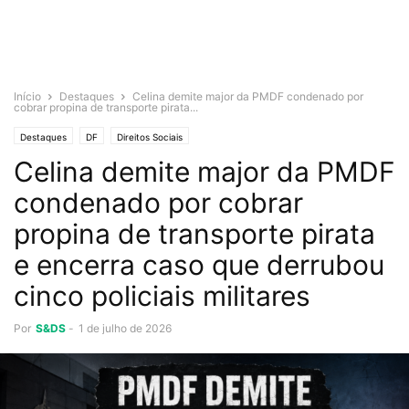
Início
Destaques
Celina demite major da PMDF condenado por
cobrar propina de transporte pirata...
Destaques
DF
Direitos Sociais
Celina demite major da PMDF
condenado por cobrar
propina de transporte pirata
e encerra caso que derrubou
cinco policiais militares
Por
S&DS
-
1 de julho de 2026