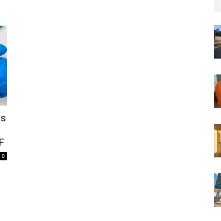
es
F
0