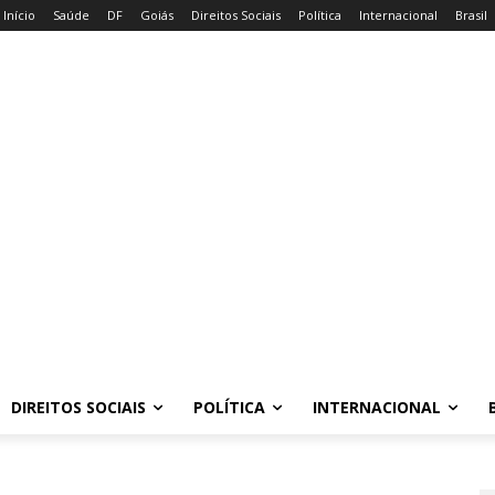
Início
Saúde
DF
Goiás
Direitos Sociais
Política
Internacional
Brasil
DIREITOS SOCIAIS
POLÍTICA
INTERNACIONAL