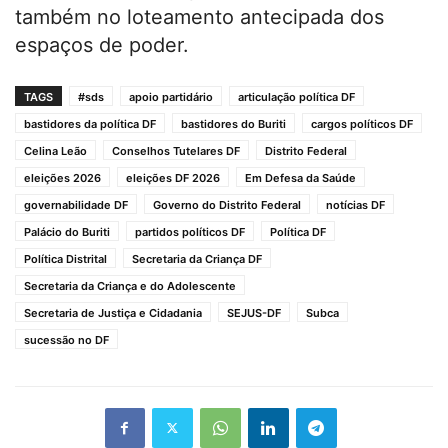
também no loteamento antecipada dos
espaços de poder.
TAGS
#sds
apoio partidário
articulação política DF
bastidores da política DF
bastidores do Buriti
cargos políticos DF
Celina Leão
Conselhos Tutelares DF
Distrito Federal
eleições 2026
eleições DF 2026
Em Defesa da Saúde
governabilidade DF
Governo do Distrito Federal
notícias DF
Palácio do Buriti
partidos políticos DF
Política DF
Política Distrital
Secretaria da Criança DF
Secretaria da Criança e do Adolescente
Secretaria de Justiça e Cidadania
SEJUS-DF
Subca
sucessão no DF