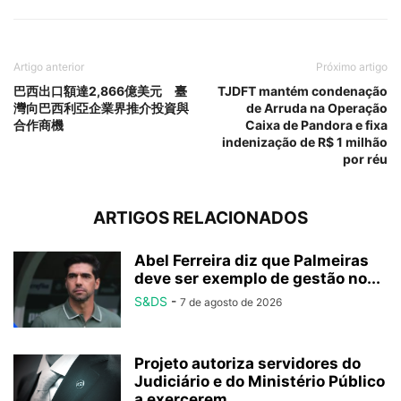
Artigo anterior
Próximo artigo
巴西出口額達2,866億美元 臺
TJDFT mantém condenação
灣向巴西利亞企業界推介投資與
de Arruda na Operação
合作商機
Caixa de Pandora e fixa
indenização de R$ 1 milhão
por réu
ARTIGOS RELACIONADOS
Abel Ferreira diz que Palmeiras
deve ser exemplo de gestão no...
S&DS
-
7 de agosto de 2026
Projeto autoriza servidores do
Judiciário e do Ministério Público
a exercerem...