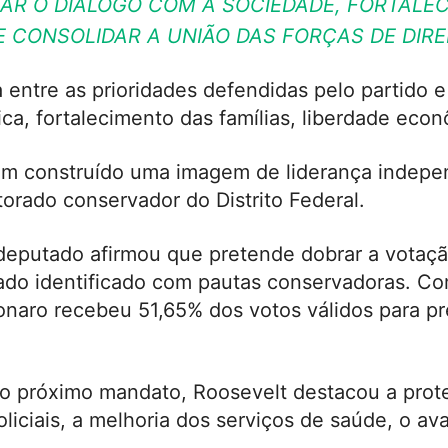
AR O DIÁLOGO COM A SOCIEDADE, FORTALE
E CONSOLIDAR A UNIÃO DAS FORÇAS DE DIREI
entre as prioridades defendidas pelo partido e
ca, fortalecimento das famílias, liberdade econô
m construído uma imagem de liderança independ
orado conservador do Distrito Federal.
o deputado afirmou que pretende dobrar a vota
rado identificado com pautas conservadoras. Co
sonaro recebeu 51,65% dos votos válidos para p
o próximo mandato, Roosevelt destacou a proteç
policiais, a melhoria dos serviços de saúde, o 