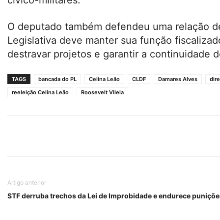
O deputado também defendeu uma relação de 
Legislativa deve manter sua função fiscaliza
destravar projetos e garantir a continuidade d
TAGS
bancada do PL
Celina Leão
CLDF
Damares Alves
dire
reeleição Celina Leão
Roosevelt Vilela
Artigo anterior
STF derruba trechos da Lei de Improbidade e endurece puniçõe