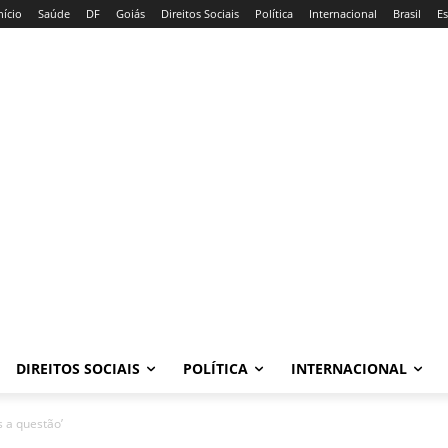
nício
Saúde
DF
Goiás
Direitos Sociais
Política
Internacional
Brasil
E
DIREITOS SOCIAIS
POLÍTICA
INTERNACIONAL
s a questão’