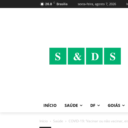
C
sexta-feira, agosto 7, 2026
I
26.8
Brasília
INÍCIO
SAÚDE
DF
GOIÁS
Início
Saúde
COVID-19: ‘Vacinar ou não vacinar, ei