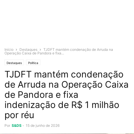
Início
Destaques
TJDFT mantém condenação de Arruda na
Operação Caixa de Pandora e fixa...
Destaques
Política
TJDFT mantém condenação
de Arruda na Operação Caixa
de Pandora e fixa
indenização de R$ 1 milhão
por réu
Por
S&DS
-
15 de junho de 2026