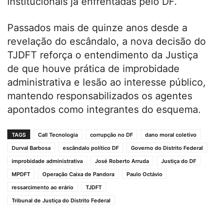
institucionais já enfrentadas pelo DF.
Passados mais de quinze anos desde a
revelação do escândalo, a nova decisão do
TJDFT reforça o entendimento da Justiça
de que houve prática de improbidade
administrativa e lesão ao interesse público,
mantendo responsabilizados os agentes
apontados como integrantes do esquema.
TAGS
Call Tecnologia
corrupção no DF
dano moral coletivo
Durval Barbosa
escândalo político DF
Governo do Distrito Federal
improbidade administrativa
José Roberto Arruda
Justiça do DF
MPDFT
Operação Caixa de Pandora
Paulo Octávio
ressarcimento ao erário
TJDFT
Tribunal de Justiça do Distrito Federal