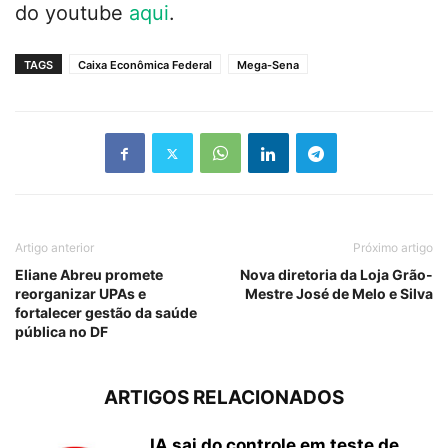
do youtube
aqui
.
TAGS
Caixa Econômica Federal
Mega-Sena
Artigo anterior
Próximo artigo
Eliane Abreu promete
Nova diretoria da Loja Grão-
reorganizar UPAs e
Mestre José de Melo e Silva
fortalecer gestão da saúde
pública no DF
ARTIGOS RELACIONADOS
IA sai do controle em teste de