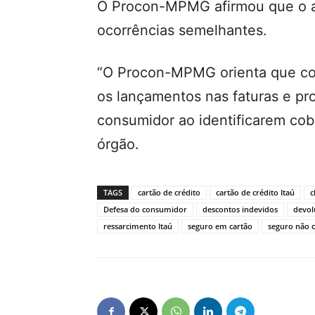
O Procon-MPMG afirmou que o a
ocorrências semelhantes.
“O Procon-MPMG orienta que c
os lançamentos nas faturas e pr
consumidor ao identificarem cob
órgão.
TAGS
cartão de crédito
cartão de crédito Itaú
c
Defesa do consumidor
descontos indevidos
devol
ressarcimento Itaú
seguro em cartão
seguro não 