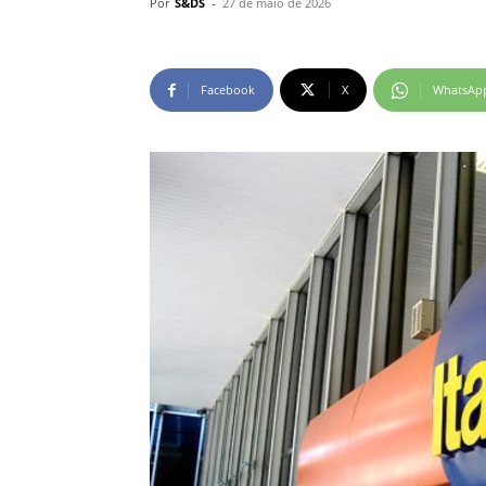
Por
S&DS
-
27 de maio de 2026
Facebook
X
WhatsAp