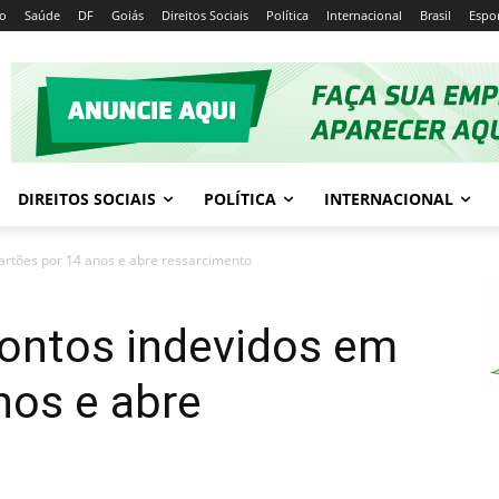
io
Saúde
DF
Goiás
Direitos Sociais
Política
Internacional
Brasil
Espo
DIREITOS SOCIAIS
POLÍTICA
INTERNACIONAL
artões por 14 anos e abre ressarcimento
contos indevidos em
nos e abre