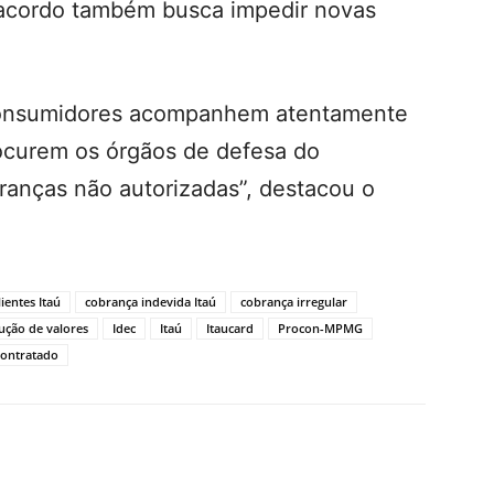
cordo também busca impedir novas
onsumidores acompanhem atentamente
ocurem os órgãos de defesa do
ranças não autorizadas”, destacou o
lientes Itaú
cobrança indevida Itaú
cobrança irregular
ução de valores
Idec
Itaú
Itaucard
Procon-MPMG
contratado