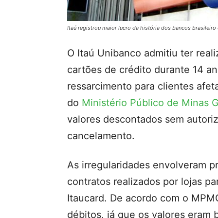
Itaú registrou maior lucro da história dos bancos brasileiro
O Itaú Unibanco admitiu ter rea
cartões de crédito durante 14 a
ressarcimento para clientes afe
do
Ministério Público de Minas
valores descontados sem autor
cancelamento.
As irregularidades envolveram 
contratos realizados por lojas pa
Itaucard. De acordo com o MPMG
débitos, já que os valores eram