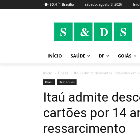
C
sábado, agosto 8, 2026
Iníc
30.4
Brasília
INÍCIO
SAÚDE
DF
GOIÁS
Início
Brasil
Itaú admite descontos indevidos em c
Brasil
Destaques
Itaú admite des
cartões por 14 a
ressarcimento