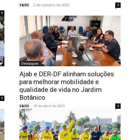
S&DS
-
2 de outubro de 2025
0
0
Destaques
Ajab e DER-DF alinham soluções
para melhorar mobilidade e
qualidade de vida no Jardim
Botânico
0
S&DS
-
10 de abril de 2025
0