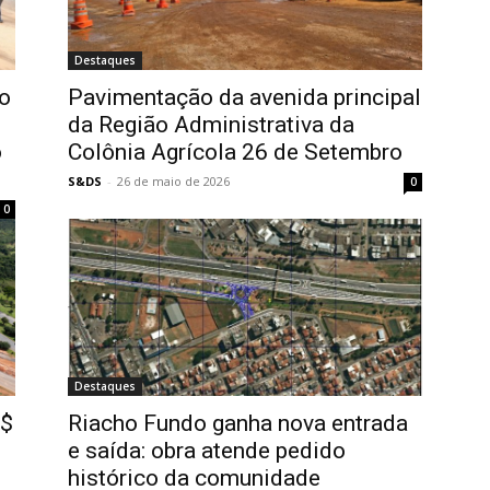
Destaques
io
Pavimentação da avenida principal
da Região Administrativa da
o
Colônia Agrícola 26 de Setembro
S&DS
-
26 de maio de 2026
0
0
Destaques
R$
Riacho Fundo ganha nova entrada
e saída: obra atende pedido
histórico da comunidade