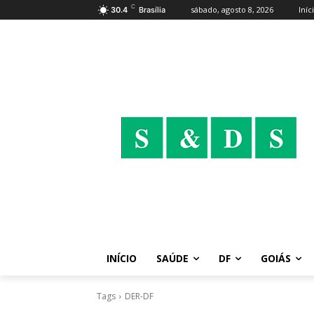
C
sábado, agosto 8, 2026
Iníc
30.4
Brasília
INÍCIO
SAÚDE
DF
GOIÁS
Tags
DER-DF