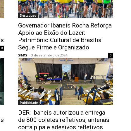
Destaques
Governador Ibaneis Rocha Reforça
Apoio ao Eixão do Lazer:
as
Patrimônio Cultural de Brasília
Segue Firme e Organizado
0
S&DS
-
3 de setembro de 2024
0
Publicidade
DER: Ibaneis autorizou a entrega
es
de 800 coletes refletivos, antenas
corta pipa e adesivos refletivos