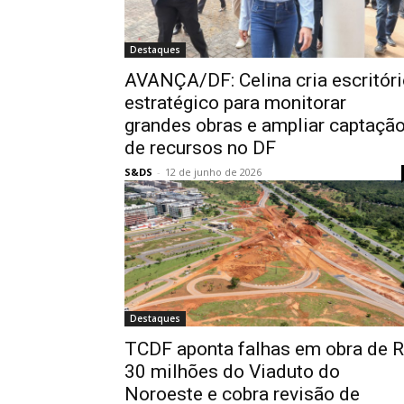
Destaques
AVANÇA/DF: Celina cria escritór
estratégico para monitorar
grandes obras e ampliar captaçã
de recursos no DF
S&DS
-
12 de junho de 2026
Destaques
TCDF aponta falhas em obra de 
30 milhões do Viaduto do
Noroeste e cobra revisão de