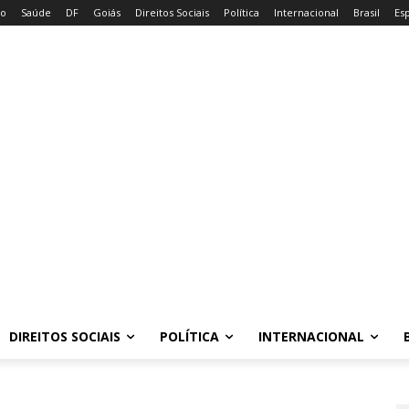
io
Saúde
DF
Goiás
Direitos Sociais
Política
Internacional
Brasil
Es
DIREITOS SOCIAIS
POLÍTICA
INTERNACIONAL