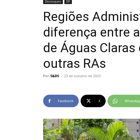
Destaques
DF
Regiões Administ
diferença entre 
de Águas Claras
outras RAs
Por
S&DS
-
23 de outubro de 2023
Facebook
X
WhatsAp