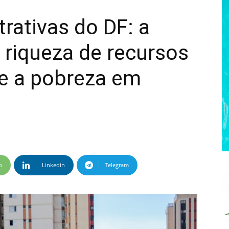
rativas do DF: a
a riqueza de recursos
 e a pobreza em
p
Linkedin
Telegram