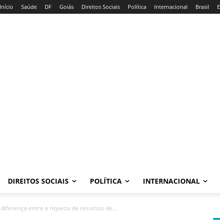
Início
Saúde
DF
Goiás
Direitos Sociais
Política
Internacional
Brasil
E
DIREITOS SOCIAIS
POLÍTICA
INTERNACIONAL
diferença entre a riqueza de recursos de...