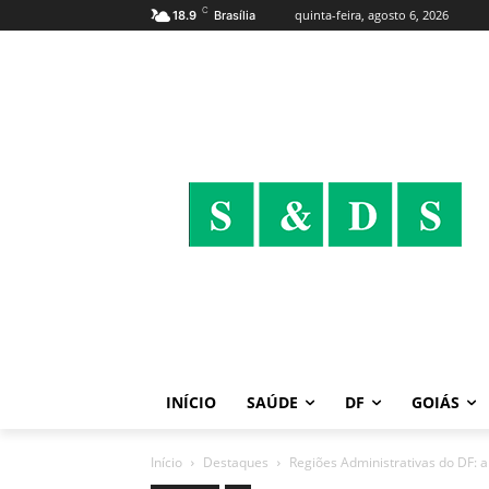
C
quinta-feira, agosto 6, 2026
18.9
Brasília
INÍCIO
SAÚDE
DF
GOIÁS
Início
Destaques
Regiões Administrativas do DF: a 