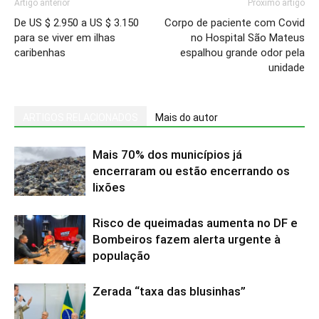
Artigo anterior
Próximo artigo
De US $ 2.950 a US $ 3.150
Corpo de paciente com Covid
para se viver em ilhas
no Hospital São Mateus
caribenhas
espalhou grande odor pela
unidade
ARTIGOS RELACIONADOS
Mais do autor
Mais 70% dos municípios já
encerraram ou estão encerrando os
lixões
Risco de queimadas aumenta no DF e
Bombeiros fazem alerta urgente à
população
Zerada “taxa das blusinhas”