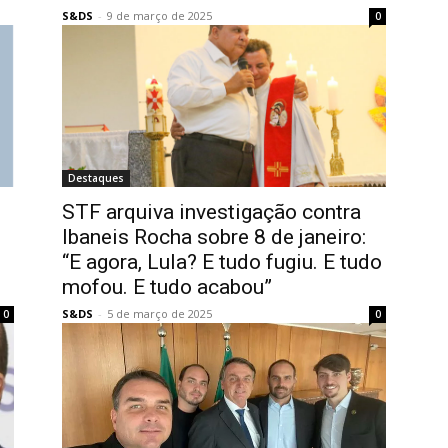
S&DS
-
9 de março de 2025
0
Destaques
STF arquiva investigação contra
Ibaneis Rocha sobre 8 de janeiro:
“E agora, Lula? E tudo fugiu. E tudo
mofou. E tudo acabou”
S&DS
-
5 de março de 2025
0
0