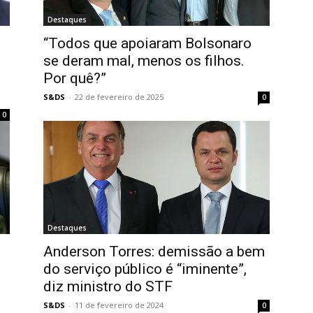
Destaques
“Todos que apoiaram Bolsonaro
se deram mal, menos os filhos.
Por quê?”
S&DS
-
22 de fevereiro de 2025
0
0
Destaques
Anderson Torres: demissão a bem
do serviço público é “iminente”,
diz ministro do STF
S&DS
-
11 de fevereiro de 2024
0