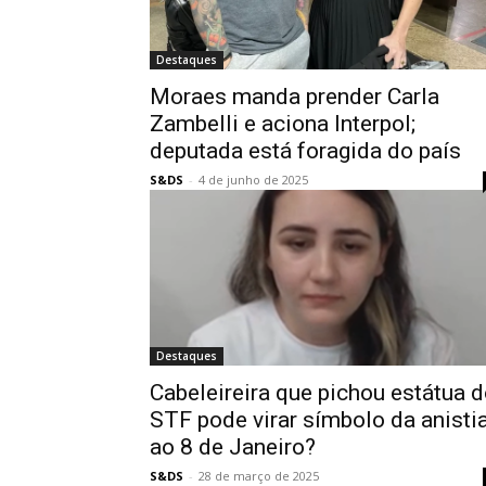
Destaques
Moraes manda prender Carla
Zambelli e aciona Interpol;
deputada está foragida do país
S&DS
-
4 de junho de 2025
Destaques
Cabeleireira que pichou estátua 
STF pode virar símbolo da anisti
ao 8 de Janeiro?
S&DS
-
28 de março de 2025