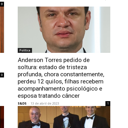
0
Política
Anderson Torres pedido de
soltura: estado de tristeza
profunda, chora constantemente,
0
perdeu 12 quilos, filhas recebem
acompanhamento psicológico e
esposa tratando câncer
S&DS
-
13 de abril de 2023
1