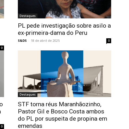
Destaques
PL pede investigação sobre asilo a
ex-primeira-dama do Peru
S&DS
-
18 de abril de 2025
0
0
Destaques
do
STF torna réus Maranhãozinho,
a
Pastor Gil e Bosco Costa ambos
do PL por suspeita de propina em
emendas
0