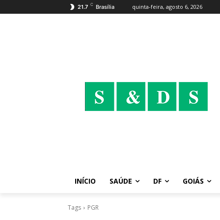
C
quinta-feira, agosto 6, 2026
21.7
Brasília
INÍCIO
SAÚDE
DF
GOIÁS
Tags
PGR