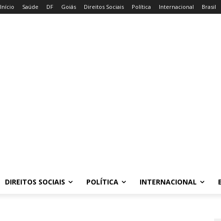
Início
Saúde
DF
Goiás
Direitos Sociais
Política
Internacional
Brasil
DIREITOS SOCIAIS
POLÍTICA
INTERNACIONAL