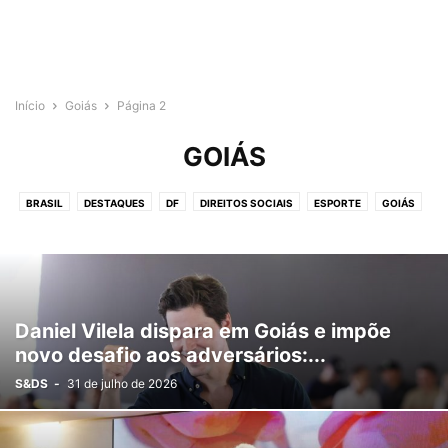
Início
Goiás
Página 2
GOIÁS
BRASIL
DESTAQUES
DF
DIREITOS SOCIAIS
ESPORTE
GOIÁS
INTERNACIONAL
POLÍTICA
PUBLICIDADE
SAÚDE
Daniel Vilela dispara em Goiás e impõe
novo desafio aos adversários:...
S&DS
-
31 de julho de 2026