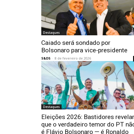
Destaques
Caiado será sondado por
Bolsonaro para vice-presidente
S&DS
-
8 de fevereiro de 2026
Destaques
Eleições 2026: Bastidores revel
que o verdadeiro temor do PT nã
é Flávio Bolsonaro — é Ronaldo