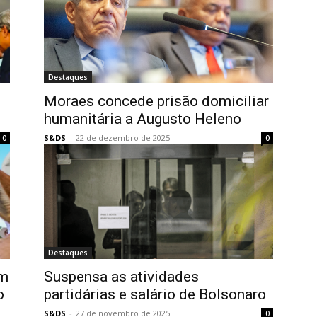
Destaques
Moraes concede prisão domiciliar
humanitária a Augusto Heleno
S&DS
-
22 de dezembro de 2025
0
0
Destaques
am
Suspensa as atividades
o
partidárias e salário de Bolsonaro
S&DS
-
27 de novembro de 2025
0