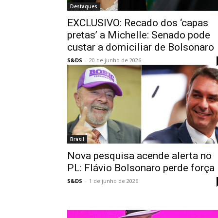
Destaques
EXCLUSIVO: Recado dos ‘capas
pretas’ a Michelle: Senado pode
custar a domiciliar de Bolsonaro
S&DS
-
20 de junho de 2026
Brasil
Nova pesquisa acende alerta no
PL: Flávio Bolsonaro perde força
S&DS
-
1 de junho de 2026