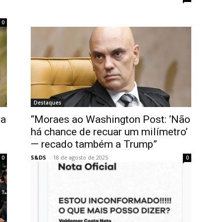
0
Destaques
na
“Moraes ao Washington Post: ‘Não
há chance de recuar um milímetro’
— recado também a Trump”
S&DS
-
18 de agosto de 2025
0
0