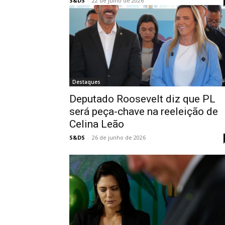
S&DS
-
22 de julho de 2026
Destaques
Deputado Roosevelt diz que PL
será peça-chave na reeleição de
Celina Leão
S&DS
-
26 de junho de 2026