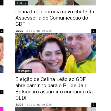
Política
Celina Leão nomeia novo chefe da
Assessoria de Comunicação do
GDF
S&DS
-
2 de junho de 2026
0
0
Destaques
Eleição de Celina Leão ao GDF
abre caminho para o PL de Jair
Bolsonaro assumir o comando da
0
CLDF
S&DS
-
1 de junho de 2026
0