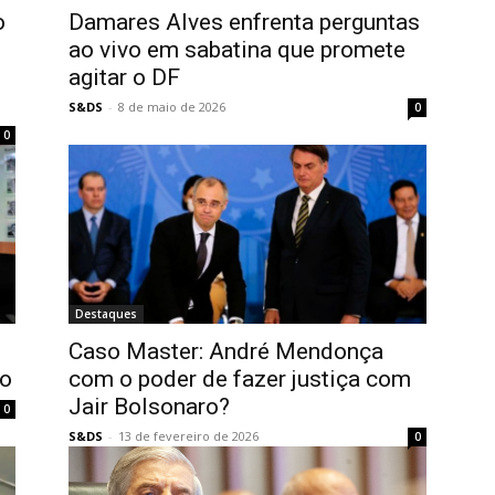
o
Damares Alves enfrenta perguntas
ao vivo em sabatina que promete
agitar o DF
S&DS
-
8 de maio de 2026
0
0
Destaques
Caso Master: André Mendonça
do
com o poder de fazer justiça com
Jair Bolsonaro?
0
S&DS
-
13 de fevereiro de 2026
0