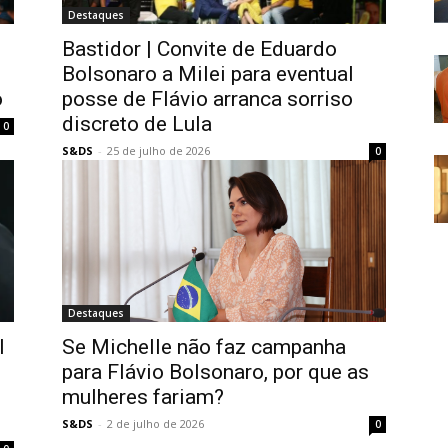
Destaques
Bastidor | Convite de Eduardo
Bolsonaro a Milei para eventual
o
posse de Flávio arranca sorriso
discreto de Lula
0
S&DS
-
25 de julho de 2026
0
Destaques
l
Se Michelle não faz campanha
para Flávio Bolsonaro, por que as
mulheres fariam?
S&DS
-
2 de julho de 2026
0