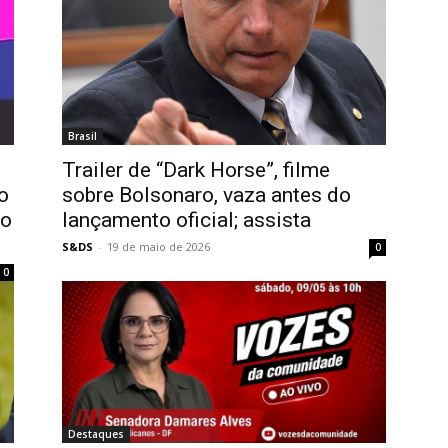
Brasil
Trailer de “Dark Horse”, filme
o
sobre Bolsonaro, vaza antes do
to
lançamento oficial; assista
S&DS
-
19 de maio de 2026
0
0
Destaques