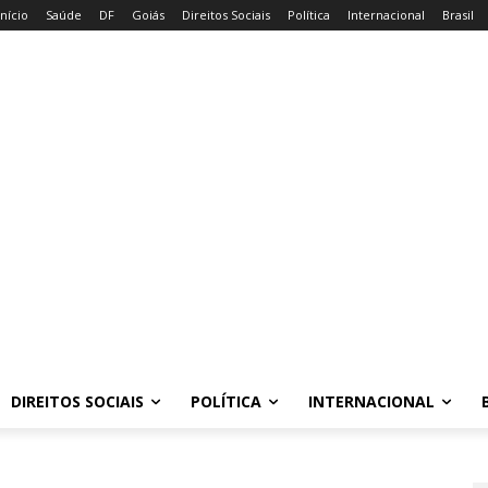
Início
Saúde
DF
Goiás
Direitos Sociais
Política
Internacional
Brasil
DIREITOS SOCIAIS
POLÍTICA
INTERNACIONAL