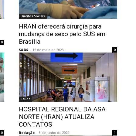
Direitos Sociais
HRAN oferecerá cirurgia para
mudança de sexo pelo SUS em
Brasília
0
S&DS
-
15 de maio de 2023
0
Saúde
HOSPITAL REGIONAL DA ASA
NORTE (HRAN) ATUALIZA
CONTATOS
Redação
-
8 de junho de 2022
0
1