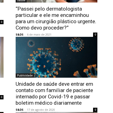
Saúde
“Passei pelo dermatologista
particular e ele me encaminhou
para um cirurgião plástico urgente.
0
Como devo proceder?”
S&DS
-
6 de maio de 2021
0
Publicidade
Unidade de saúde deve entrar em
contato com familiar de paciente
internado por Covid-19 e passar
0
boletim médico diariamente
S&DS
-
17 de agosto de 2020
0