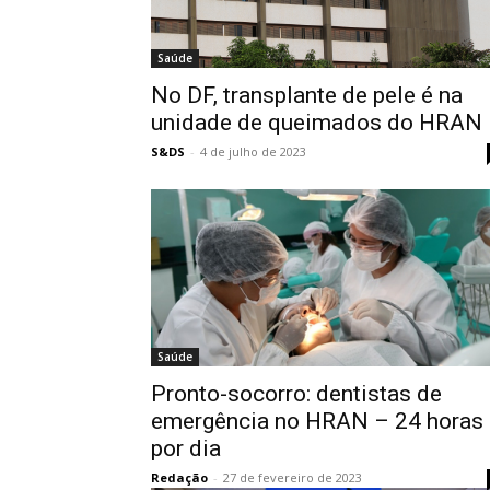
Saúde
No DF, transplante de pele é na
unidade de queimados do HRAN
S&DS
-
4 de julho de 2023
Saúde
Pronto-socorro: dentistas de
emergência no HRAN – 24 horas
por dia
Redação
-
27 de fevereiro de 2023