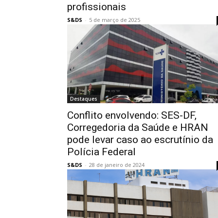
profissionais
S&DS
-
5 de março de 2025
Destaques
Conflito envolvendo: SES-DF,
Corregedoria da Saúde e HRAN
pode levar caso ao escrutínio da
Polícia Federal
S&DS
-
28 de janeiro de 2024