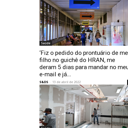
Saúde
‘Fiz o pedido do prontuário de m
filho no guichê do HRAN, me
deram 5 dias para mandar no me
e-mail e já...
S&DS
-
13 de abril de 2022