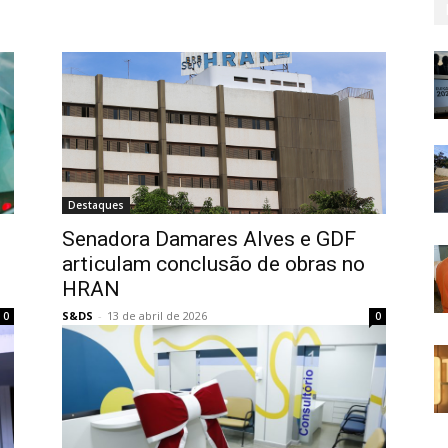
Destaques
Senadora Damares Alves e GDF
articulam conclusão de obras no
HRAN
S&DS
-
13 de abril de 2026
0
0