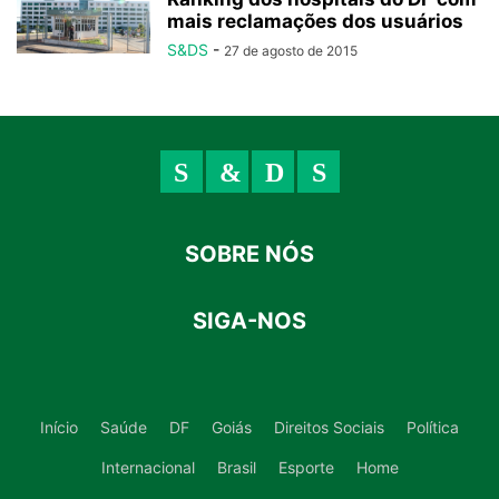
mais reclamações dos usuários
S&DS
-
27 de agosto de 2015
SOBRE NÓS
SIGA-NOS
Início
Saúde
DF
Goiás
Direitos Sociais
Política
Internacional
Brasil
Esporte
Home