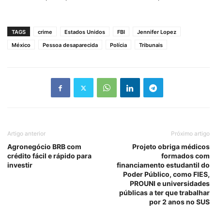
TAGS
crime
Estados Unidos
FBI
Jennifer Lopez
México
Pessoa desaparecida
Polícia
Tribunais
Artigo anterior
Próximo artigo
Agronegócio BRB com
Projeto obriga médicos
crédito fácil e rápido para
formados com
investir
financiamento estudantil do
Poder Público, como FIES,
PROUNI e universidades
públicas a ter que trabalhar
por 2 anos no SUS