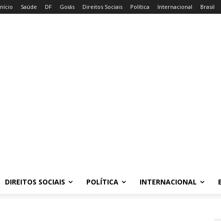
Início
Saúde
DF
Goiás
Direitos Sociais
Política
Internacional
Brasil
DIREITOS SOCIAIS
POLÍTICA
INTERNACIONAL