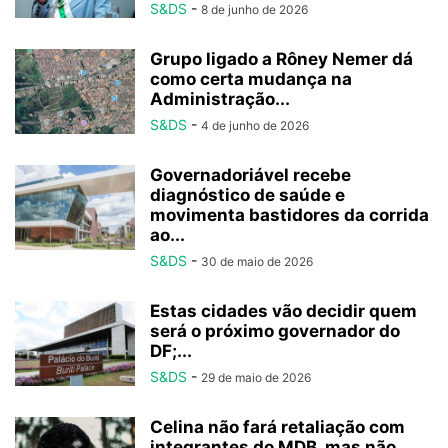
S&DS
-
8 de junho de 2026
Grupo ligado a Rôney Nemer dá
como certa mudança na
Administração...
S&DS
-
4 de junho de 2026
Governadoriável recebe
diagnóstico de saúde e
movimenta bastidores da corrida
ao...
S&DS
-
30 de maio de 2026
Estas cidades vão decidir quem
será o próximo governador do
DF;...
S&DS
-
29 de maio de 2026
Celina não fará retaliação com
integrantes do MDB, mas não