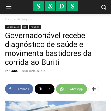
Início
Destaques
Destaques
DF
Política
Governadoriável recebe
diagnóstico de saúde e
movimenta bastidores da
corrida ao Buriti
Por
S&DS
-
30 de maio de 2026
Facebook
X
WhatsApp