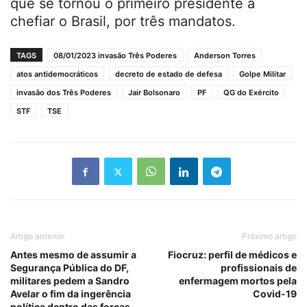
que se tornou o primeiro presidente a
chefiar o Brasil, por três mandatos.
TAGS
08/01/2023 invasão Três Poderes
Anderson Torres
atos antidemocráticos
decreto de estado de defesa
Golpe Militar
invasão dos Três Poderes
Jair Bolsonaro
PF
QG do Exército
STF
TSE
Artigo anterior
Próximo artigo
Antes mesmo de assumir a
Fiocruz: perfil de médicos e
Segurança Pública do DF,
profissionais de
militares pedem a Sandro
enfermagem mortos pela
Avelar o fim da ingerência
Covid-19
política dentro das forças