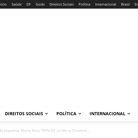
nício
Saúde
DF
Goiás
Direitos Sociais
Política
Internacional
Brasil
E
DIREITOS SOCIAIS
POLÍTICA
INTERNACIONAL
da Jaqueline Maria Roriz PMN-DF na Mesa Diretora...