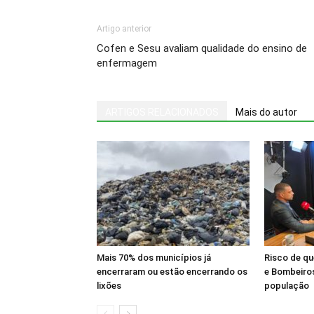
Artigo anterior
Cofen e Sesu avaliam qualidade do ensino de
enfermagem
ARTIGOS RELACIONADOS
Mais do autor
Mais 70% dos municípios já
Risco de q
encerraram ou estão encerrando os
e Bombeiros
lixões
população