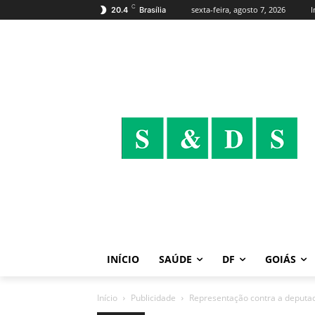
C
sexta-feira, agosto 7, 2026
I
20.4
Brasília
INÍCIO
SAÚDE
DF
GOIÁS
Início
Publicidade
Representa​ção contra a deputa