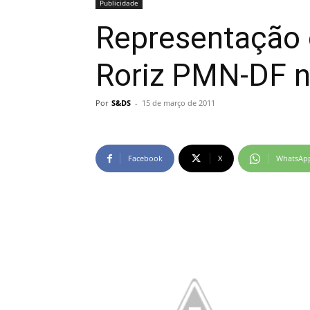
Publicidade
Representa​ção 
Roriz PMN-DF n
Por
S&DS
-
15 de março de 2011
Facebook
X
WhatsAp