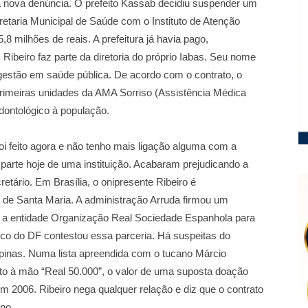
ma nova denúncia. O prefeito Kassab decidiu suspender um
ecretaria Municipal de Saúde com o Instituto de Atenção
8 milhões de reais. A prefeitura já havia pago,
Ribeiro faz parte da diretoria do próprio Iabas. Seu nome
 gestão em saúde pública. De acordo com o contrato, o
 primeiras unidades da AMA Sorriso (Assistência Médica
odontológico à população.
oi feito agora e não tenho mais ligação alguma com a
 parte hoje de uma instituição. Acabaram prejudicando a
retário. Em Brasília, o onipresente Ribeiro é
l de Santa Maria. A administração Arruda firmou um
om a entidade Organização Real Sociedade Espanhola para
lico do DF contestou essa parceria. Há suspeitas do
pinas. Numa lista apreendida com o tucano Márcio
ito à mão “Real 50.000”, o valor de uma suposta doação
m 2006. Ribeiro nega qualquer relação e diz que o contrato
ano.