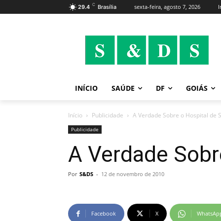
C
sexta-feira, agosto 7, 2026
I
29.4
Brasília
INÍCIO
SAÚDE
DF
GOIÁS
Início
Publicidade
A Verdade Sobre o Hospital de 
Publicidade
A Verdade Sobre
Por
S&DS
-
12 de novembro de 2010
Facebook
X
WhatsAp