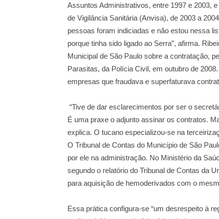
Assuntos Administrativos, entre 1997 e 2003, e
de Vigilância Sanitária (Anvisa), de 2003 a 200
pessoas foram indiciadas e não estou nessa list
porque tinha sido ligado ao Serra”, afirma. Rib
Municipal de São Paulo sobre a contratação, p
Parasitas, da Polícia Civil, em outubro de 2008
empresas que fraudava e superfaturava contrat
“Tive de dar esclarecimentos por ser o secretá
É uma praxe o adjunto assinar os contratos. Ma
explica. O tucano especializou-se na terceiriza
O Tribunal de Contas do Município de São Pau
por ele na administração. No Ministério da Sa
segundo o relatório do Tribunal de Contas da U
para aquisição de hemoderivados com o mesmo 
Essa prática configura-se “um desrespeito à reg