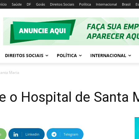
nício
Saúde
DF
Goiás
Direitos Sociais
Política
Internacional
Brasil
E
DIREITOS SOCIAIS
POLÍTICA
INTERNACIONAL
Santa Maria
 o Hospital de Santa 
p
Linkedin
Telegram