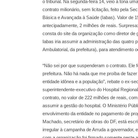
o tribunal. Na segunda-feira 14, veio à tona u
contrato milionário, sem licitação, feito pela S
Básica e Avançada à Saúde (Iabas). Valor de 15,
antecipadamente, 2 milhões de reais. Surpresa: 
consta do site da organização como diretor de
Iabas iria assumir a administração das quatro
Ambulatorial, da prefeitura), para atendimento 
“Não sei por que suspenderam o contrato. Ele f
prefeitura. Não há nada que me proíba de fazer
entidade idônea e a população”, rebate o ex-sec
superintendente-executivo do Hospital Regiona
contrato, no valor de 222 milhões de reais, c
assumir a gestão do hospital. O Ministério Púb
envolvimento da entidade no pagamento de pro
Machado, secretário de obras do DF, está escr
irregular à campanha de Arruda a governador, e
com a organização foi firmado somente neste 