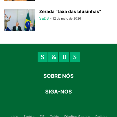
Zerada “taxa das blusinhas”
S&DS
-
12 de maio de 2026
SOBRE NÓS
SIGA-NOS
Início
Saúde
DF
Goiás
Direitos Sociais
Política