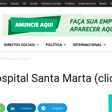
Início
Saúde
DF
Goiás
Direitos Sociais
Política
Internacional
Brasil
E
DIREITOS SOCIAIS
POLÍTICA
INTERNACIONAL
ta (clique na imagem)
spital Santa Marta (cl
p
Linkedin
Telegram