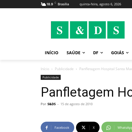
C
quinta-feira, agosto 6, 2026
18.9
Brasília
INÍCIO
SAÚDE
DF
GOIÁS
Início
Publicidade
Panfletagem Hospital Santa Mar
Publicidade
Panfletagem Ho
Por
S&DS
-
15 de agosto de 2010
Facebook
X
WhatsAp