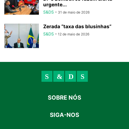
urgente...
S&DS
-
31 de maio de 2026
Zerada “taxa das blusinhas”
S&DS
-
12 de maio de 2026
SOBRE NÓS
SIGA-NOS