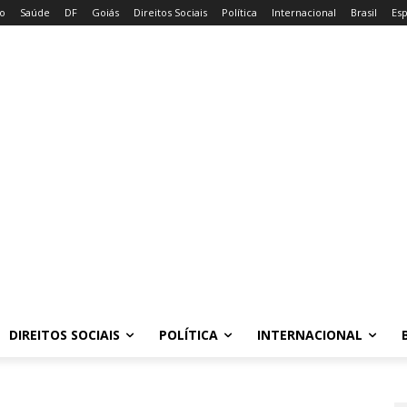
io
Saúde
DF
Goiás
Direitos Sociais
Política
Internacional
Brasil
Es
DIREITOS SOCIAIS
POLÍTICA
INTERNACIONAL