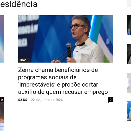
residência
Brasil
e
Zema chama beneficiários de
e
programas sociais de
‘imprestáveis’ e propõe cortar
auxílio de quem recusar emprego
S&DS
-
22 de junho de 2026
0
0