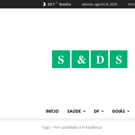
C
sábado, agosto 8, 2026
Iníc
20.7
Brasília
INÍCIO
SAÚDE
DF
GOIÁS
Tags
Pré-candidato à Presidência