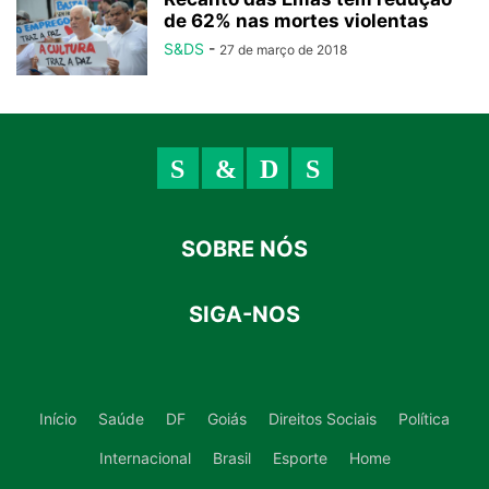
de 62% nas mortes violentas
S&DS
-
27 de março de 2018
SOBRE NÓS
SIGA-NOS
Início
Saúde
DF
Goiás
Direitos Sociais
Política
Internacional
Brasil
Esporte
Home