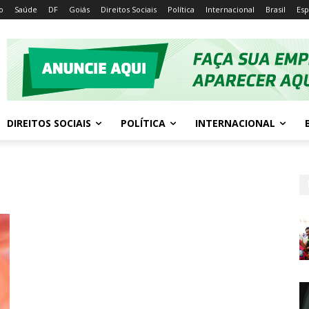
io
Saúde
DF
Goiás
Direitos Sociais
Política
Internacional
Brasil
Esp
DIREITOS SOCIAIS
POLÍTICA
INTERNACIONAL