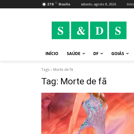
C
sábado, agosto 8, 2026
Iníc
27.6
Brasília
INÍCIO
SAÚDE
DF
GOIÁS
Tags
Morte de fã
Tag:
Morte de fã