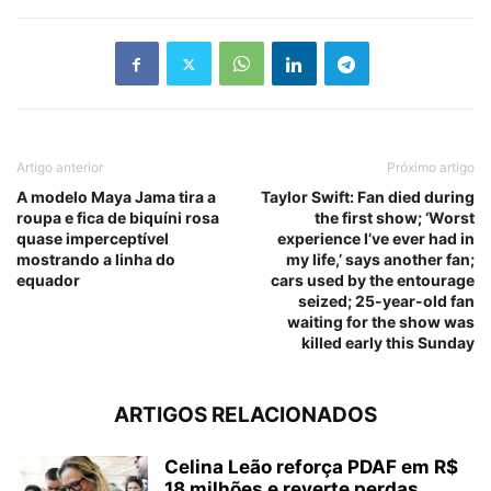
Artigo anterior
Próximo artigo
A modelo Maya Jama tira a
Taylor Swift: Fan died during
roupa e fica de biquíni rosa
the first show; ‘Worst
quase imperceptível
experience I’ve ever had in
mostrando a linha do
my life,’ says another fan;
equador
cars used by the entourage
seized; 25-year-old fan
waiting for the show was
killed early this Sunday
ARTIGOS RELACIONADOS
Celina Leão reforça PDAF em R$
18 milhões e reverte perdas...