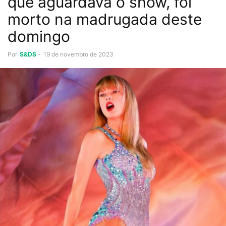
que aguardava o show, foi
morto na madrugada deste
domingo
Por
S&DS
-
19 de novembro de 2023