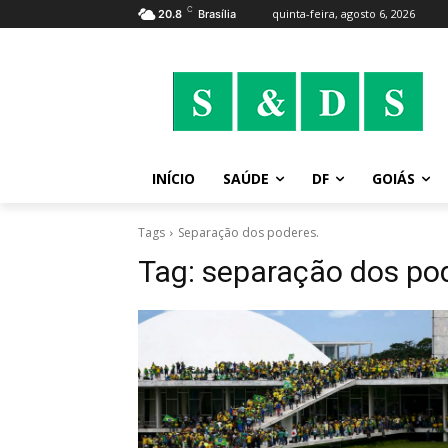
C
quinta-feira, agosto 6, 2026
20.8
Brasília
INÍCIO
SAÚDE
DF
GOIÁS
Tags
Separação dos poderes.
Tag:
separação dos po