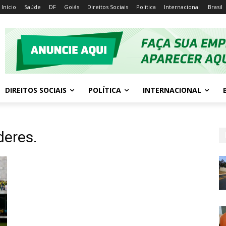
Início
Saúde
DF
Goiás
Direitos Sociais
Política
Internacional
Brasil
DIREITOS SOCIAIS
POLÍTICA
INTERNACIONAL
deres.