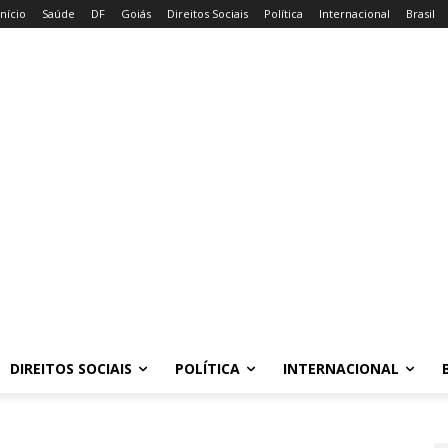
Início
Saúde
DF
Goiás
Direitos Sociais
Política
Internacional
Brasil
DIREITOS SOCIAIS
POLÍTICA
INTERNACIONAL