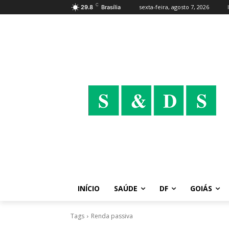
C
sexta-feira, agosto 7, 2026
29.8
Brasília
INÍCIO
SAÚDE
DF
GOIÁS
Tags
Renda passiva