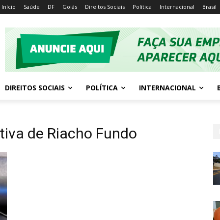
Início
Saúde
DF
Goiás
Direitos Sociais
Política
Internacional
Brasil
DIREITOS SOCIAIS
POLÍTICA
INTERNACIONAL
tiva de Riacho Fundo