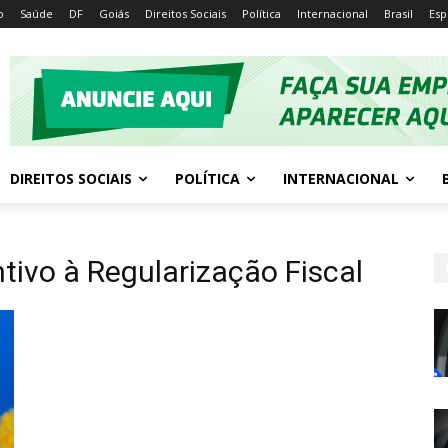
o
Saúde
DF
Goiás
Direitos Sociais
Política
Internacional
Brasil
Esp
DIREITOS SOCIAIS
POLÍTICA
INTERNACIONAL
tivo à Regularização Fiscal