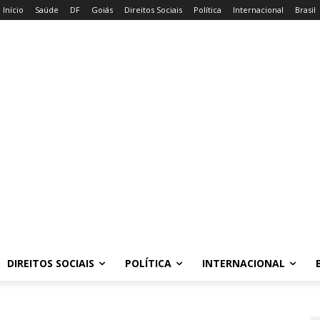
Início
Saúde
DF
Goiás
Direitos Sociais
Política
Internacional
Brasil
DIREITOS SOCIAIS
POLÍTICA
INTERNACIONAL