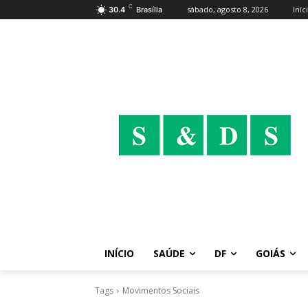
C
sábado, agosto 8, 2026
Iníc
30.4
Brasília
INÍCIO
SAÚDE
DF
GOIÁS
Tags
Movimentos Sociais