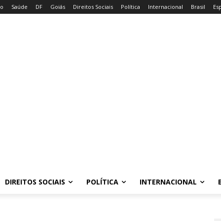
io
Saúde
DF
Goiás
Direitos Sociais
Política
Internacional
Brasil
Es
DIREITOS SOCIAIS
POLÍTICA
INTERNACIONAL