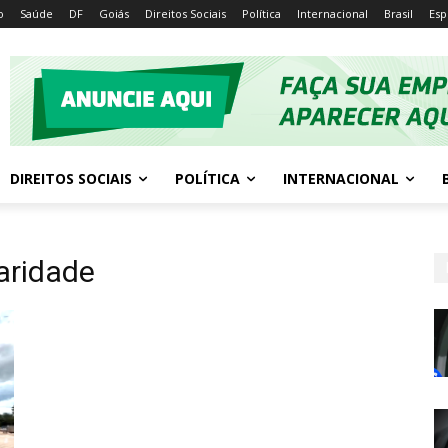
o
Saúde
DF
Goiás
Direitos Sociais
Política
Internacional
Brasil
Esp
DIREITOS SOCIAIS
POLÍTICA
INTERNACIONAL
aridade