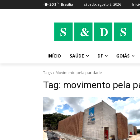
C
sábado, agosto 8, 2026
Iníci
20.1
Brasília
INÍCIO
SAÚDE
DF
GOIÁS
Tags
Movimento pela paridade
Tag:
movimento pela p