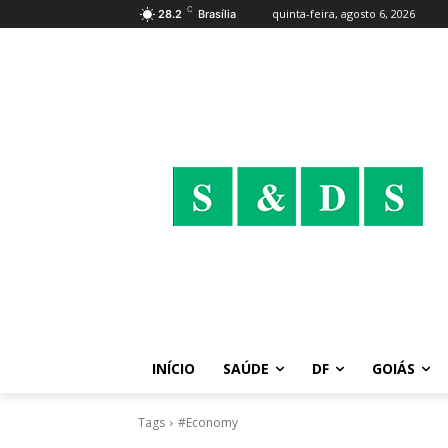
C
quinta-feira, agosto 6, 2026
28.2
Brasília
INÍCIO
SAÚDE
DF
GOIÁS
Tags
#Economy