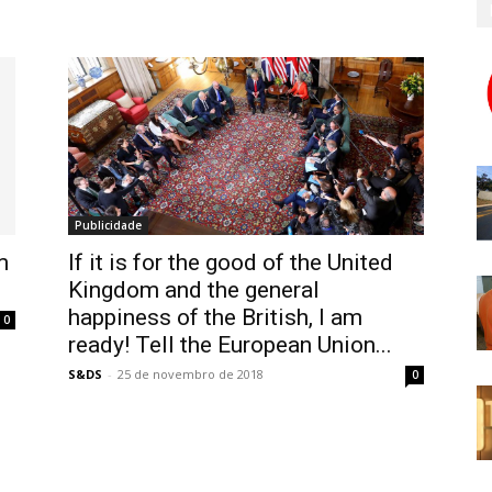
Publicidade
m
If it is for the good of the United
Kingdom and the general
happiness of the British, I am
0
ready! Tell the European Union...
S&DS
-
25 de novembro de 2018
0