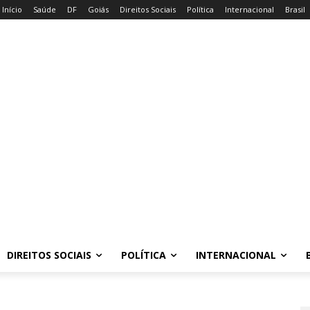
Início
Saúde
DF
Goiás
Direitos Sociais
Política
Internacional
Brasil
DIREITOS SOCIAIS
POLÍTICA
INTERNACIONAL