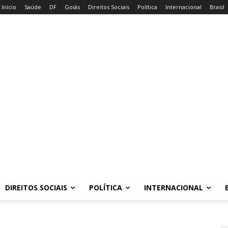
Início
Saúde
DF
Goiás
Direitos Sociais
Política
Internacional
Brasil
DIREITOS SOCIAIS
POLÍTICA
INTERNACIONAL