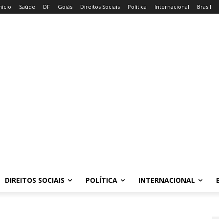
nício
Saúde
DF
Goiás
Direitos Sociais
Política
Internacional
Brasil
DIREITOS SOCIAIS
POLÍTICA
INTERNACIONAL