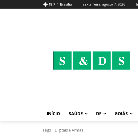
C
sexta-feira, agosto 7, 2026
I
19.7
Brasília
INÍCIO
SAÚDE
DF
GOIÁS
Tags
Digitais e Armas