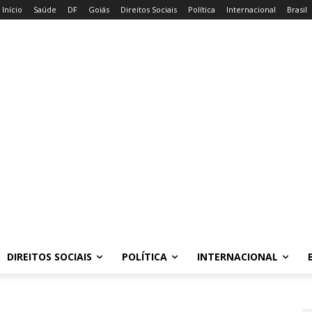
Início
Saúde
DF
Goiás
Direitos Sociais
Política
Internacional
Brasil
DIREITOS SOCIAIS
POLÍTICA
INTERNACIONAL