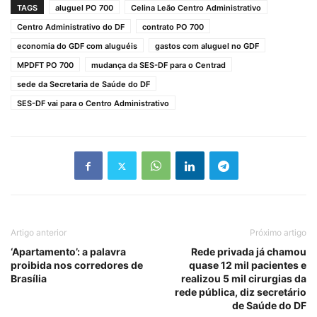
TAGS
aluguel PO 700
Celina Leão Centro Administrativo
Centro Administrativo do DF
contrato PO 700
economia do GDF com aluguéis
gastos com aluguel no GDF
MPDFT PO 700
mudança da SES-DF para o Centrad
sede da Secretaria de Saúde do DF
SES-DF vai para o Centro Administrativo
Artigo anterior
Próximo artigo
‘Apartamento’: a palavra
Rede privada já chamou
proibida nos corredores de
quase 12 mil pacientes e
Brasília
realizou 5 mil cirurgias da
rede pública, diz secretário
de Saúde do DF