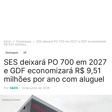
Início
Destaques
SES deixará PO 700 em 2027 e GDF economizará
R$ 9,51 milhões...
Destaques
DF
SES deixará PO 700 em 2027
e GDF economizará R$ 9,51
milhões por ano com aluguel
Por
S&DS
-
19 de junho de 2026