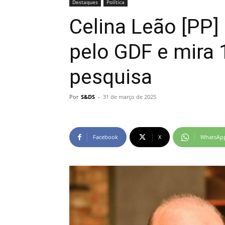
Destaques
Política
Celina Leão [PP] 
pelo GDF e mira 
pesquisa
Por
S&DS
-
31 de março de 2025
Facebook
X
WhatsAp