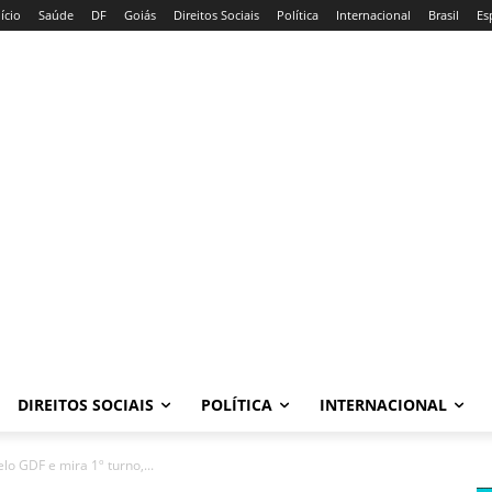
nício
Saúde
DF
Goiás
Direitos Sociais
Política
Internacional
Brasil
Es
DIREITOS SOCIAIS
POLÍTICA
INTERNACIONAL
lo GDF e mira 1º turno,...