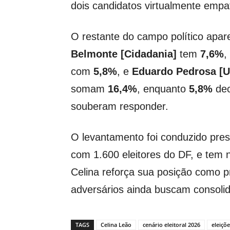
dois candidatos virtualmente empa
O restante do campo político apa
Belmonte [Cidadania]
tem
7,6%
,
com
5,8%
, e
Eduardo Pedrosa [Un
somam
16,4%
, enquanto
5,8%
dec
souberam responder.
O levantamento foi conduzido pres
com 1.600 eleitores do DF, e tem 
Celina reforça sua posição como pr
adversários ainda buscam consoli
TAGS
Celina Leão
cenário eleitoral 2026
eleiçõe