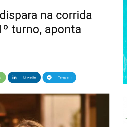
dispara na corrida
1º turno, aponta
p
Linkedin
Telegram