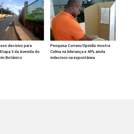
asso decisivo para
Pesquisa Correio/Opinião mostra
 Etapa 3 da Avenida do
Celina na liderança e 49% ainda
dim Botânico
indecisos na espontânea