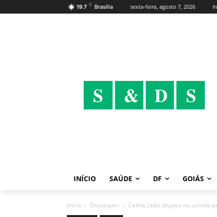
C
sexta-feira, agosto 7, 2026
I
19.7
Brasília
INÍCIO
SAÚDE
DF
GOIÁS
Início
Destaques
Celina Leão dispara na corrida pe