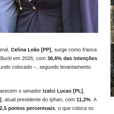
eral,
Celina Leão [PP]
, surge como franca
o Buriti em 2026, com
36,6% das intenções
gundo colocado –, segundo levantamento
aparecem o senador
Izalci Lucas [PL]
,
]
, atual presidente do Iphan, com
11,2%
. A
2,5 pontos percentuais
, o que coloca os