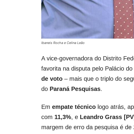
Ibaneis Rocha e Celina Leão
A vice-governadora do Distrito Fed
favorita na disputa pelo Palácio d
de voto
– mais que o triplo do se
do
Paraná Pesquisas
.
Em
empate técnico
logo atrás, 
com
11,3%
, e
Leandro Grass [PV
margem de erro da pesquisa é de