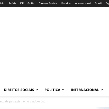
nício
Saúde
DF
Goiás
Direitos Sociais
Política
Internacional
Brasil
Es
DIREITOS SOCIAIS
POLÍTICA
INTERNACIONAL
eto de paisagismo no Viaduto do...