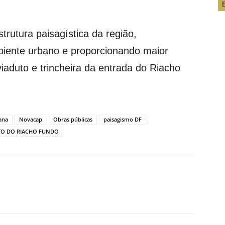
strutura paisagística da região,
biente urbano e proporcionando maior
viaduto e trincheira da entrada do Riacho
ana
Novacap
Obras públicas
paisagismo DF
TO DO RIACHO FUNDO