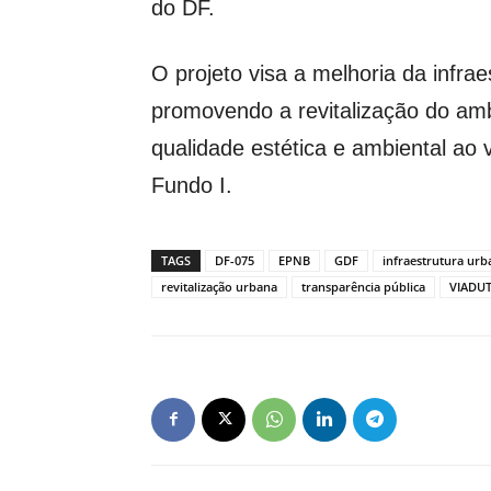
do DF.
O projeto visa a melhoria da infrae
promovendo a revitalização do am
qualidade estética e ambiental ao 
Fundo I.
TAGS
DF-075
EPNB
GDF
infraestrutura urb
revitalização urbana
transparência pública
VIADU