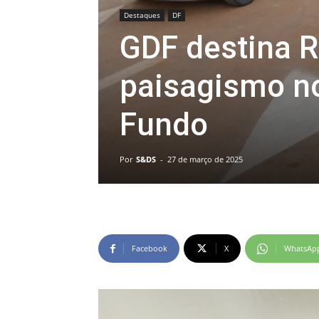
Destaques
DF
GDF destina R
paisagismo no
Fundo
Por
S&DS
-
27 de março de 2025
Facebook
X
WhatsAp