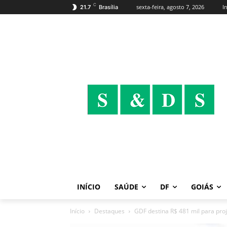
C
sexta-feira, agosto 7, 2026
I
21.7
Brasília
INÍCIO
SAÚDE
DF
GOIÁS
Início
Destaques
GDF destina R$ 481 mil para proj