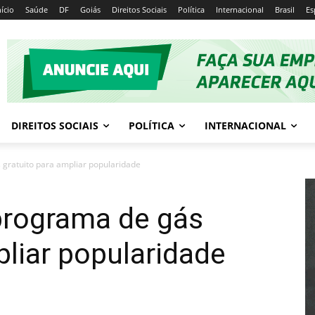
nício
Saúde
DF
Goiás
Direitos Sociais
Política
Internacional
Brasil
Es
DIREITOS SOCIAIS
POLÍTICA
INTERNACIONAL
gratuito para ampliar popularidade
programa de gás
pliar popularidade