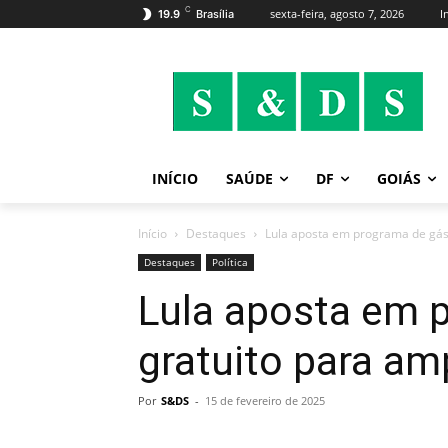
C
sexta-feira, agosto 7, 2026
I
19.9
Brasília
INÍCIO
SAÚDE
DF
GOIÁS
Início
Destaques
Lula aposta em programa de gás 
Destaques
Política
Lula aposta em 
gratuito para am
Por
S&DS
-
15 de fevereiro de 2025