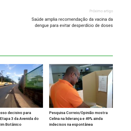
Próximo artigo
Saúde amplia recomendação da vacina da
dengue para evitar desperdício de doses
asso decisivo para
Pesquisa Correio/Opinião mostra
 Etapa 3 da Avenida do
Celina na liderança e 49% ainda
dim Botânico
indecisos na espontânea