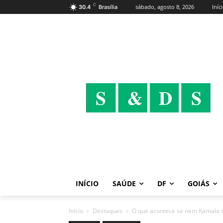
C
sábado, agosto 8, 2026
Iníc
30.4
Brasília
INÍCIO
SAÚDE
DF
GOIÁS
Início
Destaques
O que acontece se nem Kamala o