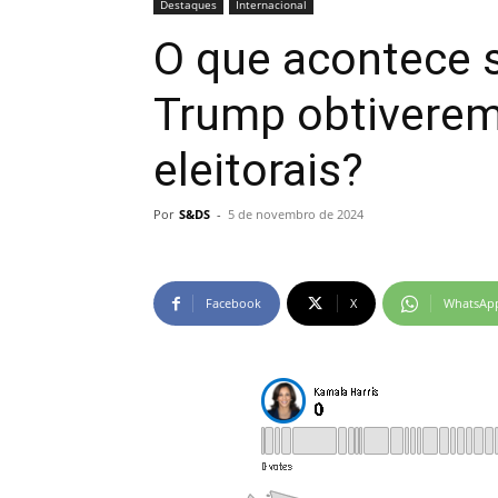
Destaques
Internacional
O que acontece 
Trump obtiverem
eleitorais?
Por
S&DS
-
5 de novembro de 2024
Facebook
X
WhatsAp