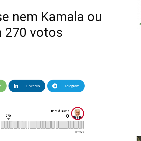
se nem Kamala ou
 270 votos
p
Linkedin
Telegram