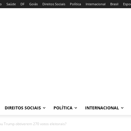
io
Saúde
DF
Goiás
Direitos Sociais
Política
Internacional
Brasil
Espo
DIREITOS SOCIAIS
POLÍTICA
INTERNACIONAL
u Trump obtiverem 270 votos eleitorais?